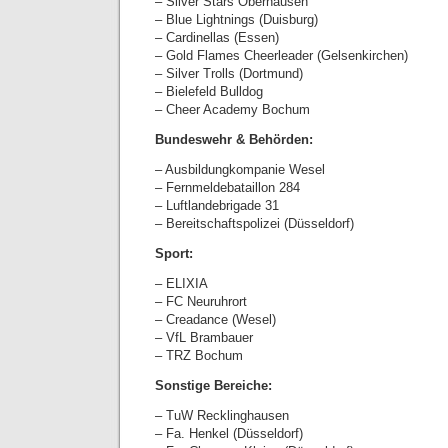
– Silver Stars Oberhausen
– Blue Lightnings (Duisburg)
– Cardinellas (Essen)
– Gold Flames Cheerleader (Gelsenkirchen)
– Silver Trolls (Dortmund)
– Bielefeld Bulldog
– Cheer Academy Bochum
Bundeswehr & Behörden:
– Ausbildungkompanie Wesel
– Fernmeldebataillon 284
– Luftlandebrigade 31
– Bereitschaftspolizei (Düsseldorf)
Sport:
– ELIXIA
– FC Neuruhrort
– Creadance (Wesel)
– VfL Brambauer
– TRZ Bochum
Sonstige Bereiche:
– TuW Recklinghausen
– Fa. Henkel (Düsseldorf)