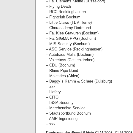
– Fa. Clemens Kleine (Düsseldorf)
– Flying Death
– RCC Recklinghausen
– Fightclub Bochum
– Little Claws (TBV Herne)
– Choracademy Dortmund
– Fa. Klee Gravuren (Bochum)
– Fa. SIGMA PPG (Bochum)
– MIS Security (Bochum)
– ASG Service (Recklinghausen)
– Autohaus Melis (Bochum)
– Voicetoys (Gelsenkirchen)
– CDU (Bochum)
– Rhine Pipe Band
– Majestics (Ahlen)
– Daggy´s Kamm & Schere (Duisburg)
– xxx
– Liefery
– CITO
– ISSA Security
– Merchendise Service
– Stadtsportbund Bochum
– AMR Ingeniering
– xxx
Produzent der
Event-Shirts
CLM 2003, CLM 2005 